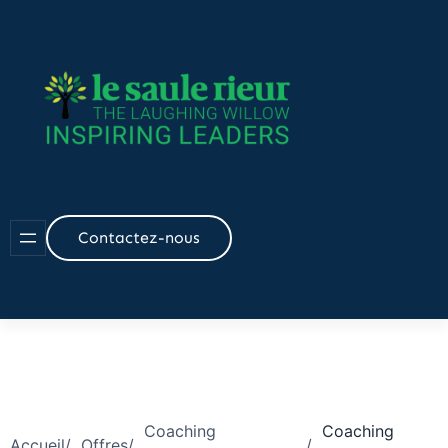
Aller
au
contenu
Contactez-nous
Coaching
Coaching
Accueil
/
Offres
/
/