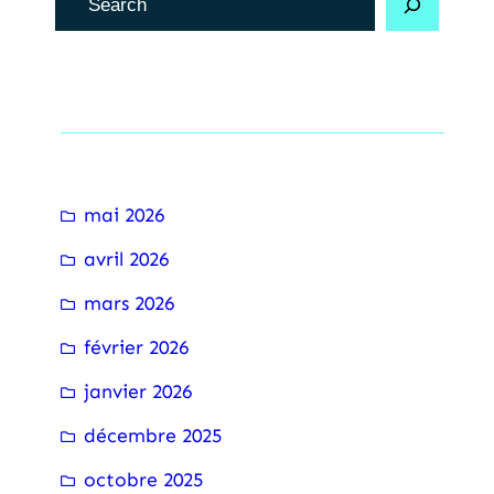
e
c
h
Archive
e
r
c
mai 2026
h
avril 2026
e
r
mars 2026
février 2026
janvier 2026
décembre 2025
octobre 2025