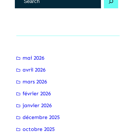
e
c
h
Archive
e
r
c
mai 2026
h
avril 2026
e
r
mars 2026
février 2026
janvier 2026
décembre 2025
octobre 2025