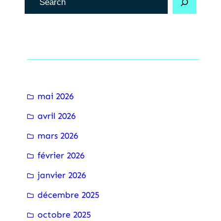
e
c
h
Archive
e
r
c
mai 2026
h
avril 2026
e
r
mars 2026
février 2026
janvier 2026
décembre 2025
octobre 2025